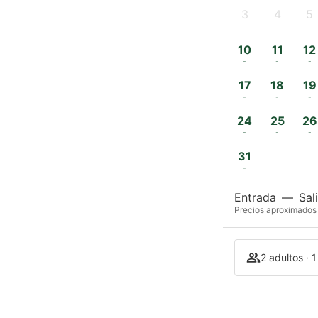
3
4
5
-
-
-
10
11
12
-
-
-
17
18
19
-
-
-
24
25
26
-
-
-
31
-
Entrada
—
Sal
Precios aproximados 
2 adultos · 