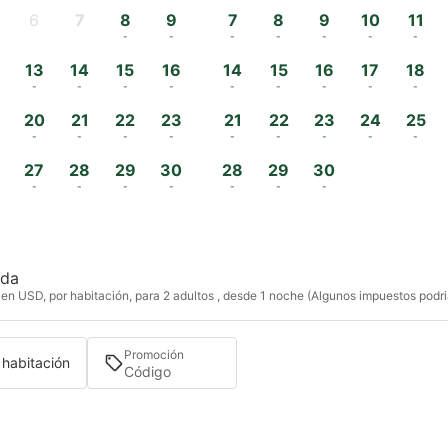
6
7
8
9
7
8
9
10
11
-
-
-
-
-
-
-
-
-
13
14
15
16
14
15
16
17
18
-
-
-
-
-
-
-
-
-
20
21
22
23
21
22
23
24
25
-
-
-
-
-
-
-
-
-
27
28
29
30
28
29
30
-
-
-
-
-
-
-
ida
en USD, por habitación, para 2 adultos , desde 1 noche (Algunos impuestos podria
Promoción
1 habitación