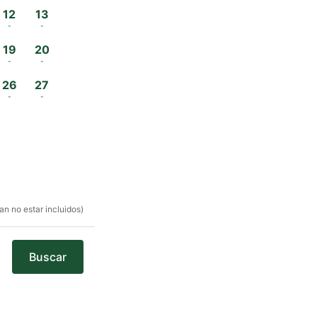
12
13
-
-
19
20
-
-
26
27
-
-
n no estar incluidos)
Buscar